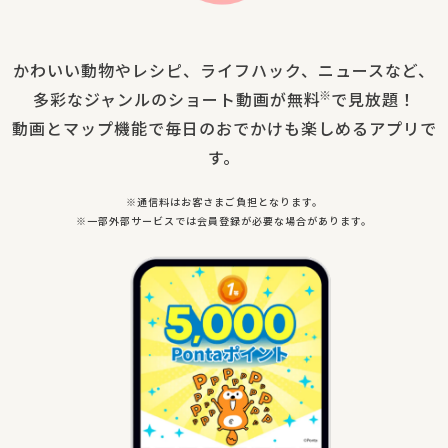
かわいい動物やレシピ、
ライフハック、
ニュースなど、
多彩な
ジャンルの
ショート動画が
無料
で
見放題！
動画と
マップ機能で
毎日の
おでかけも
楽しめる
アプリで
す。
※通信料はお客さまご負担となります。
※一部外部サービスでは会員登録が必要な場合があります。